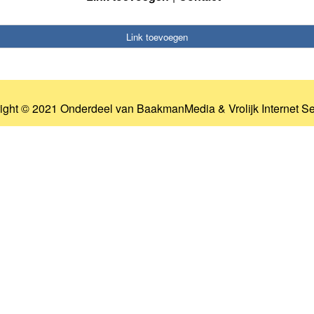
Link toevoegen
ight © 2021 Onderdeel van
BaakmanMedia
&
Vrolijk Internet S