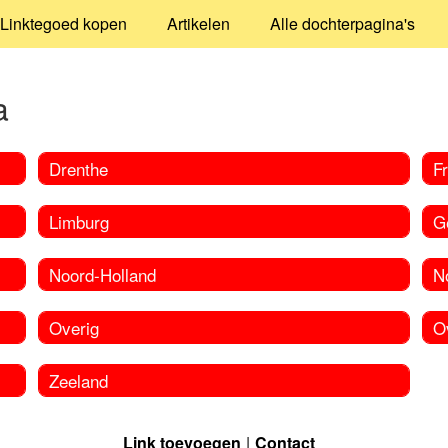
Linktegoed kopen
Artikelen
Alle dochterpagina's
a
Drenthe
Fr
Limburg
G
Noord-Holland
N
Overig
Ov
Zeeland
Link toevoegen
Contact